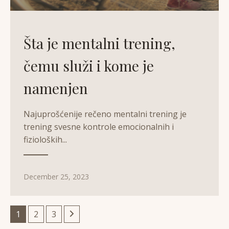
Šta je mentalni trening,
čemu služi i kome je
namenjen
Najuprošćenije rečeno mentalni trening je
trening svesne kontrole emocionalnih i
fizioloških...
December 25, 2023
1
2
3