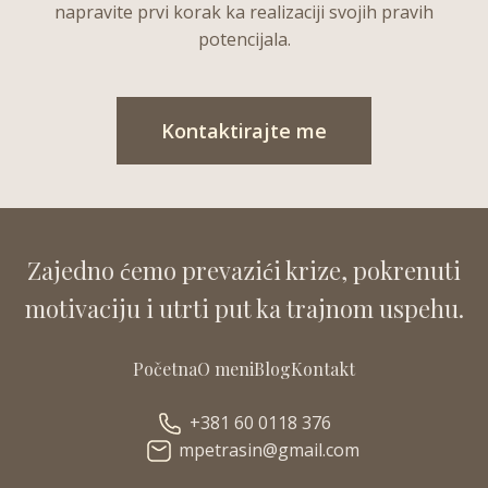
napravite prvi korak ka realizaciji svojih pravih
potencijala.
Kontaktirajte me
Zajedno ćemo prevazići krize, pokrenuti
motivaciju i utrti put ka trajnom uspehu.
Početna
O meni
Blog
Kontakt
+381 60 0118 376
mpetrasin@gmail.com