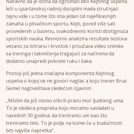
Naravno da je istina da ogroman deo Kejtinog uspeha
leži u spartanskoj radnoj disciplini mada stručnjaci
tajnu vide i u tome što ima jedan od najefikasnijih
zamaha u plivačkom sportu. Kejti, pored više sati
provedenih u bazenu, svakodnevno koristi dostignuća
sportskih nauka. Revnosno analizira rezultate testova
vezano za ishranu i krvotok i proučava video snimke
sa trennga i takmičenja tragajući za načinima da
dodatno unapredi pokrete ruku i šaka.
Postoji još jedna značajna komponenta Kejtinog
uspeha o kojoj se ne govori naglas a koju trener Brus
Gemel nagoveštava sledećom izjavom:
„Mislim da još nismo otkrili pravu moć ljudskog uma.
To je sledeća prepreka koju moramo savladati u
narednih 30 godina: da treniramo um kao što
treniramo telo. To je polje na kome će u budućnosti
biti najviše napretka“.