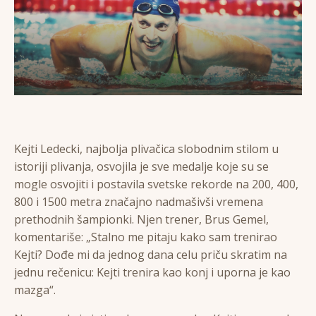
Kejti Ledecki, najbolja plivačica slobodnim stilom u
istoriji plivanja, osvojila je sve medalje koje su se
mogle osvojiti i postavila svetske rekorde na 200, 400,
800 i 1500 metra značajno nadmašivši vremena
prethodnih šampionki. Njen trener, Brus Gemel,
komentariše: „Stalno me pitaju kako sam trenirao
Kejti? Dođe mi da jednog dana celu priču skratim na
jednu rečenicu: Kejti trenira kao konj i uporna je kao
mazga“.