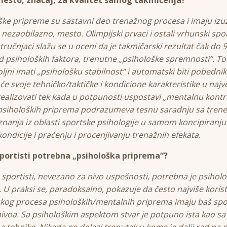
ške pripreme su sastavni deo trenažnog procesa i imaju izu
nezaobilazno, mesto. Olimpijski prvaci i ostali vrhunski sport
stručnjaci slažu se u oceni da je takmičarski rezultat čak do 
d psiholoških faktora, trenutne „psihološke spremnosti“. To
ljni imati „psihološku stabilnost“ i automatski biti pobednik
će svoje tehničko/taktičke i kondicione karakteristike u naj
ealizovati tek kada u potpunosti uspostavi „mentalnu kontr
psiholoških priprema podrazumeva tesnu saradnju sa trene
nanja iz oblasti sportske psihologije u samom koncipiranju
kondicije i praćenju i procenjivanju trenažnih efekata.
sportisti potrebna „psihološka priprema“?
sportisti, nevezano za nivo uspešnosti, potrebna je psihol
 U praksi se, paradoksalno, pokazuje da često najviše korist
kog procesa psiholoških/mentalnih priprema imaju baš spor
nivoa. Sa psihološkim aspektom stvar je potpuno ista kao sa
a tehnike. Nikada ne dolazi trenutak u kome je dalji rad na n