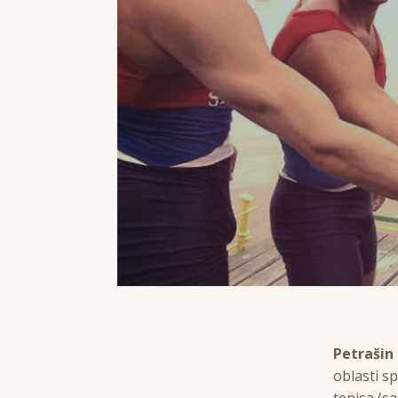
Petrašin
oblasti s
tenisa (s