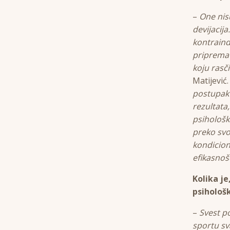
–
One nis
devijacij
kontraind
priprema 
koju rasč
Matijević.
postupak 
rezultata
psihološk
preko sv
kondicion
efikasnošć
Kolika je
psihološ
–
Svest p
sportu sv