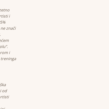
zetno
isti i
95%
 ne znači
.
većem
olu“.
rom i
 treninga
oška
i od
tisti
joj