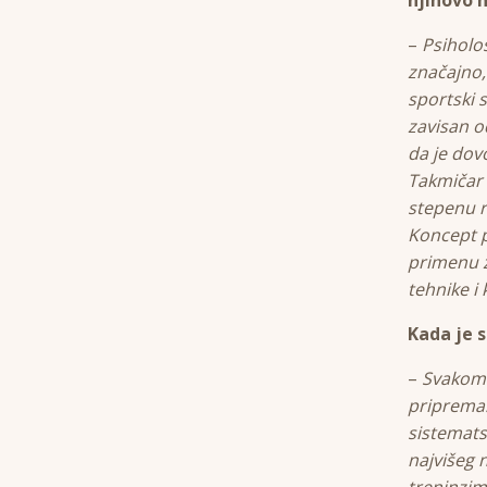
–
Psiholo
značajno, 
sportski 
zavisan o
da je dovo
Takmičar 
stepenu r
Koncept 
primenu z
tehnike i 
Kada je 
–
Svakom 
priprema.
sistemats
najvišeg 
treninzim