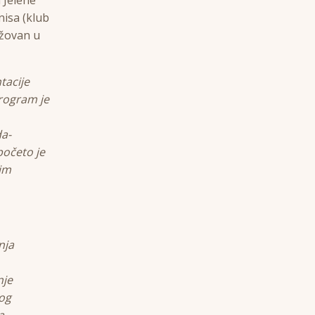
nisa (klub
ažovan u
tacije
rogram je
da-
početo je
kim
nja
nje
vog
a.