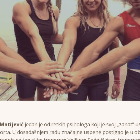
 Matijević
jedan je od retkih psihologa koji je svoj „zanat“ 
porta. U dosadašnjem radu značajne uspehe postigao je u ob
aradnja sa teniskim trenerom Veljkom Radojičićem, trenerom