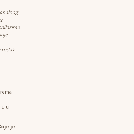
ionalnog
ez
nailazimo
anje
e redak
iprema
nu u
Koje je