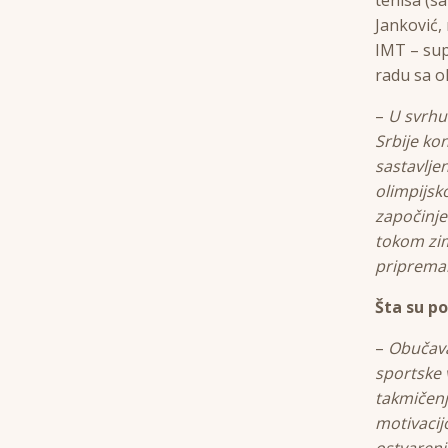
Janković,
IMT – sup
radu sa o
–
U svrhu
Srbije ko
sastavlje
olimpijsk
započinje
tokom zim
priprema
Šta su po
–
Obučava
sportske 
takmičenj
motivacij
ostvarenj