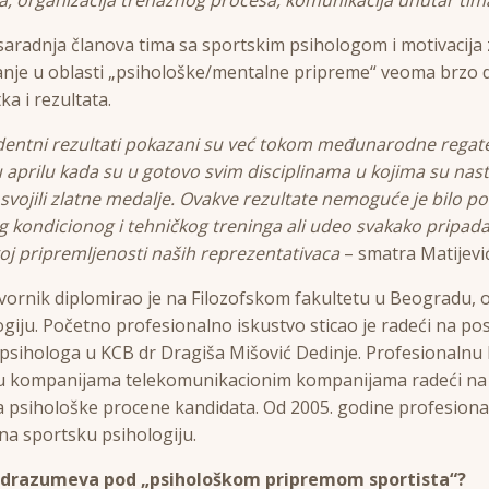
saradnja članova tima sa sportskim psihologom i motivacija 
nje u oblasti „psihološke/mentalne pripreme“ veoma brzo d
a i rezultata.
identni rezultati pokazani su već tokom međunarodne regat
 aprilu kada su u gotovo svim disciplinama u kojima su nast
osvojili zlatne medalje. Ovakve rezultate nemoguće je bilo po
 kondicionog i tehničkog treninga ali udeo svakako pripada 
oj pripremljenosti naših reprezentativaca
– smatra Matijevi
ornik diplomirao je na Filozofskom fakultetu u Beogradu, o
ogiju. Početno profesionalno iskustvo sticao je radeći na po
 psihologa u KCB dr Dragiša Mišović Dedinje. Profesionalnu 
 u kompanijama telekomunikacionim kompanijama radeći na
 psihološke procene kandidata. Od 2005. godine profesion
a sportsku psihologiju.
odrazumeva pod „psihološkom pripremom sportista“?