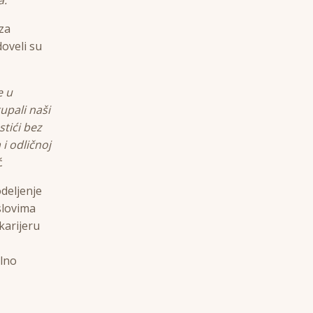
za
oveli su
e u
upali naši
stići bez
i odličnoj
ć
deljenje
slovima
karijeru
alno