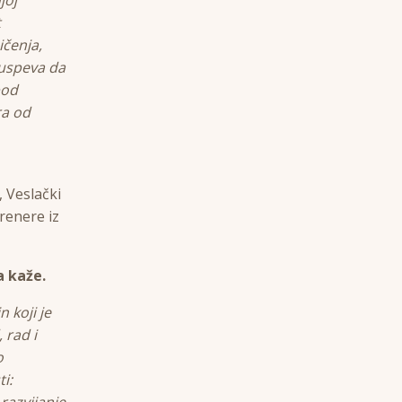
t
ičenja,
 uspeva da
pod
ra od
 Veslački
renere iz
a kaže.
 koji je
 rad i
o
i:
razvijanje