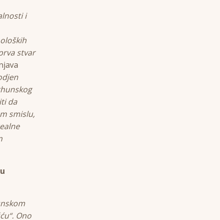
lnosti i
oloških
prva stvar
njava
odjen
vrhunskog
ti da
om smislu,
ealne
m
ju
hunskom
ću“. Ono