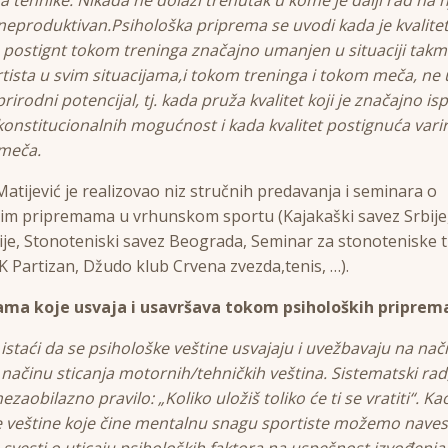
 neproduktivan.Psihološka priprema se uvodi kada je kvalite
 postignt tokom treninga značajno umanjen u situaciji takm
tista u svim situacijama,i tokom treninga i tokom meča, ne
prirodni potencijal, tj. kada pruža kvalitet koji je značajno is
konstitucionalnih mogućnost i kada kvalitet postignuća vari
meča.
Matijević je realizovao niz stručnih predavanja i seminara o
im pripremama u vrhunskom sportu (Kajakaški savez Srbije,
ije, Stonoteniski savez Beograda, Seminar za stonoteniske t
FK Partizan, Džudo klub Crvena zvezda,tenis, …).
ama koje usvaja i usavršava tokom psiholoških priprem
 istaći da se psihološke veštine usvajaju i uvežbavaju na način
 načinu sticanja motornih/tehničkih veština. Sistematski rad,
zaobilazno pravilo: „Koliko uložiš toliko će ti se vratiti“. Ka
e veštine koje čine mentalnu snagu sportiste možemo navest
e svesti o uticaju psiholoških faktora na uspešnost izvođenja,