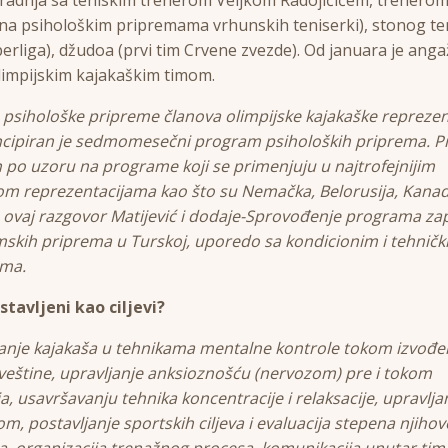
 na psihološkim pripremama vrhunskih teniserki), stonog te
erliga), džudoa (prvi tim Crvene zvezde). Od januara je ang
limpijskim kajakaškim timom.
 psihološke pripreme članova olimpijske kajakaške reprezen
ncipiran je sedmomesečni program psiholoških priprema. P
n po uzoru na programe koji se primenjuju u najtrofejnijim
om reprezentacijama kao što su Nemačka, Belorusija, Kana
 ovaj razgovor Matijević i dodaje-Sprovođenje programa za
skih priprema u Turskoj, uporedo sa kondicionim i tehnič
ma.
stavljeni kao ciljevi?
nje kajakaša u tehnikama mentalne kontrole tokom izvođe
veštine, upravljanje anksioznošću (nervozom) pre i tokom
a, usavršavanju tehnika koncentracije i relaksacije, upravlja
om, postavljanje sportskih ciljeva i evaluacija stepena njiho
a, organizacija trenažnog procesa, komunikacija unutar tim