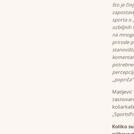
što je čin
zapostavl
sporta o 
ozbiljnih
na mnoge 
prirode p
stanovištu
komentar,
potrebne 
percepcij
„popriča“
Matijević
zasnovanu
košarkaše
„SportsPr
Koliko su
njihovo 