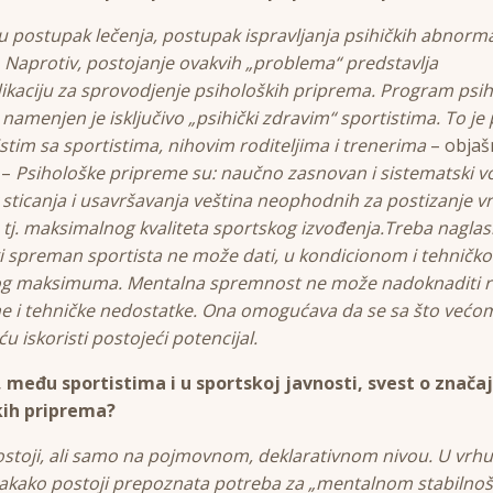
u postupak lečenja, postupak ispravljanja psihičkih abnorma
a. Naprotiv, postojanje ovakvih „problema“ predstavlja
ikaciju za sprovodjenje psiholoških priprema. Program psih
namenjen je isključivo „psihički zdravim“ sportistima. To je 
istim sa sportistima, nihovim roditeljima i trenerima
– objaš
 –
Psihološke pripreme su: naučno zasnovan i sistematski v
sticanja i usavršavanja veština neophodnih za postizanje 
, tj. maksimalnog kvaliteta sportskog izvođenja.Treba naglasi
i spreman sportista ne može dati, u kondicionom i tehničk
og maksimuma. Mentalna spremnost ne može nadoknaditi r
e i tehničke nedostatke. Ona omogućava da se sa što većo
u iskoristi postojeći potencijal.
, među sportistima i u sportskoj javnosti, svest o znača
kih priprema?
ostoji, ali samo na pojmovnom, deklarativnom nivou. U vr
akako postoji prepoznata potreba za „mentalnom stabilnoš