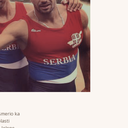
usmerio ka
lasti
 Jelene