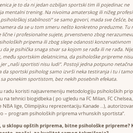
jenica je to da ni jedan ozbiljan sportski tim ili pojedinac ne
ja mentalni trening. Na nivoima amaterskog ili nižeg profes
„psihološkoj stabilnosti“ se samo govori, mada sve češće, b
 namera da se u tom smeru nešto konkretno preduzme. Tu 
lične i profesionalne sujete, prvenstveno zbog nerazumev
siholoških pripema ili zbog slepe odanosti konzervativnom
 da je psihička snaga stvar sa kojom se rađa ili ne rađa. Nij
 među sportskim delatnicima, da psihološke pripreme nisu
jer „naši sportisti nisu ludi“. Postoji jedna potpuno netačna
a da sportski psiholog samo izvrši neka testiranja i tu i tamo
 sa ponekim sportistom, bez nekih posebnih efekata.
 u radu koristi najsavremeniju metodologiju psiholoških pr
 na tehnici biogidbeka ( po ugledu na FC Milan, FC Chelsea,
 NBA lige, Olimpijsku reprezentaciju Kanade …), autorizova
o – program psiholoških priprema vrhunskih sportista“.
, u sklopu opštih priprema, bitne psihološke pripreme? 
mesto, značaj, za kvalitet samog takmičenja?