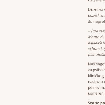
Izuzetna 
usavršava
do napretk
–
Prvi ev
Mantovi u
kajakaši 
vrhunskog
psihološk
Naš sagov
za psihol
kliničkog
nastavio
poslovima
usmeren n
Šta se p