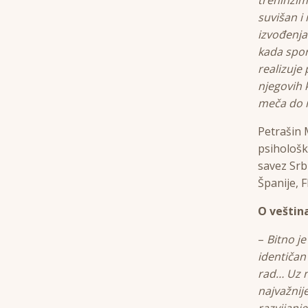
suvišan i
izvođenja
kada spor
realizuje 
njegovih 
meča do 
Petrašin 
psihološk
savez Srb
Španije, 
O veštin
–
Bitno je
identičan
rad… Uz ne
najvažnij
razvijanj