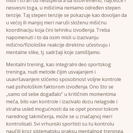
misli i strah od neuspeha a da istovremeno, najčešće i
nesvesni toga, u mišićima nemamo određen stepen
tenzije. Taj stepen tenzije se pokazuje kao dovoljan da
u većoj ili manjoj meri naruši složenu mišićnu
koordinaciju koja čini tehniku izvođenja. Treba
napomenuti i to da osim misli u izazivanju
mišićno/fiziološke reakcije direktno učestvuju i
mentalne slike, tj. sadržaji koje zamišljamo.
Mentalni trening, kao integralni deo sportskog
treninga, nudi metode čijim usvajanjem i
usavršavanjem stičemo sposobnost voljne kontrole
nad psihološkim faktorom izvođenja. Ono što se
„samo od sebe događalo“ u kritičnim momentima
meča, bilo van kontrole i izazivalo dozu nelagode i
straha usled mogućnosti da se opet ponovi tokom
narednog takmičenja, može se u značajnoj meri
kontrolisati. Svi vrhunski sportisti su tu kontrolu
naučili kroz sistematsku praksu mentalnog treninga.