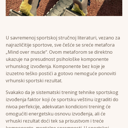
U savremenoj sportskoj stručnoj literaturi, vezano za
najrazličitije sportove, sve češće se sreće metafora
„Mind over muscle“. Ovom metaforom se direktno
ukazuje na presudnost psihološke komponente
vrhunskog izvođenja. Komponente bez koje je
izuzetno teško postići a gotovo nemoguće ponoviti
vrhunski sportski rezultat.
Svakako da je sistematski trening tehnike sportskog
izvođenja faktor koji će sportsku veštinu izgraditi do
nivoa perfekcije, adekvatan kondicioni trening će
omogućiti energetsku osnovu izvođenja, ali će
vrhuski rezultat doći tek sa prisustvom i treće
komponente, mentalne spremnosti. U sportskoj