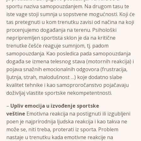
sportu naziva samopouzdanjem. Na drugom tasu te
iste vage stoji sumnja u sopstvene mogućnosti. Koji će
tas pretegnuti u kom trenutku zavisi od načina na koji
procenjujemo događanja na terenu. Psihološki
nepripremljen sportista sklon je da na kritične
trenutke češće reaguje sumnjom, tj. padom
samopouzdanja. Kao posledica pada samopouzdanja
događa se izmena telesnog stava (motornih reakcija) i
pojava snažnih emocionalnih odgovora (frustracija,
ljutnja, strah, malodušnost …) koje dodatno slabe
kvalitet tehnike i kao samoproročanstvo pojačavaju
doživljaj vlastite sportske nekompetentnosti.
–
Upliv emocija u izvođenje sportske
veštine
Emotivna reakcija na postignuti ili izgubljeni
poen je najprirodnija ljudska reakcija i kao takva ne
može se, niti treba, proterati iz sporta. Problem
nastaje u trenutku kada emotivne reakcije na