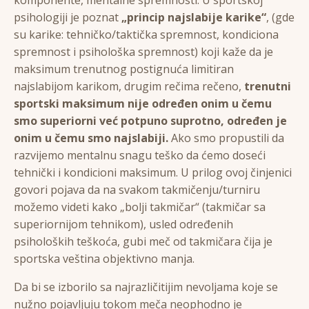
psihologiji je poznat
„princip najslabije karike“
, (gde
su karike: tehničko/taktička spremnost, kondiciona
spremnost i psihološka spremnost) koji kaže da je
maksimum trenutnog postignuća limitiran
najslabijom karikom, drugim rečima rečeno,
trenutni
sportski maksimum nije određen onim u čemu
smo superiorni već potpuno suprotno, određen je
onim u čemu smo najslabiji.
Ako smo propustili da
razvijemo mentalnu snagu teško da ćemo doseći
tehnički i kondicioni maksimum. U prilog ovoj činjenici
govori pojava da na svakom takmičenju/turniru
možemo videti kako „bolji takmičar“ (takmičar sa
superiornijom tehnikom), usled određenih
psiholoških teškoća, gubi meč od takmičara čija je
sportska veština objektivno manja.
Da bi se izborilo sa najrazličitijim nevoljama koje se
nužno pojavljuju tokom meča neophodno je