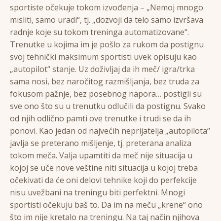
sportiste očekuje tokom izvođenja – „Nemoj mnogo
misliti, samo uradi“, tj. „dozvoji da telo samo izvršava
radnje koje su tokom treninga automatizovane“.
Trenutke u kojima im je pošlo za rukom da postignu
svoj tehnički maksimum sportisti uvek opisuju kao
„autopilot“ stanje. Uz doživljaj da ih meč/ igra/trka
sama nosi, bez naročitog razmišljanja, bez truda za
fokusom pažnje, bez posebnog napora… postigli su
sve ono što su u trenutku odlučili da postignu. Svako
od njih odlično pamti ove trenutke i trudi se da ih
ponovi. Kao jedan od najvećih neprijatelja „autopilota“
javlja se preterano mišljenje, tj. preterana analiza
tokom meča. Valja upamtiti da meč nije situacija u
kojoj se uče nove veštine niti situacija u kojoj treba
očekivati da će oni delovi tehnike koji do perfekcije
nisu uvežbani na treningu biti perfektni. Mnogi
sportisti očekuju baš to. Da im na meču „krene“ ono
što im nije kretalo na treningu. Na taj način njihova