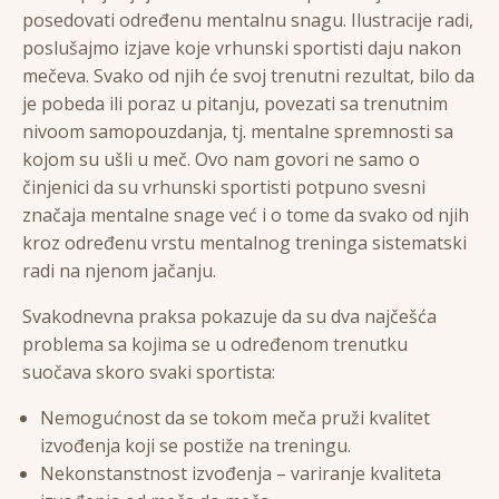
posedovati određenu mentalnu snagu. Ilustracije radi,
poslušajmo izjave koje vrhunski sportisti daju nakon
mečeva. Svako od njih će svoj trenutni rezultat, bilo da
je pobeda ili poraz u pitanju, povezati sa trenutnim
nivoom samopouzdanja, tj. mentalne spremnosti sa
kojom su ušli u meč. Ovo nam govori ne samo o
činjenici da su vrhunski sportisti potpuno svesni
značaja mentalne snage već i o tome da svako od njih
kroz određenu vrstu mentalnog treninga sistematski
radi na njenom jačanju.
Svakodnevna praksa pokazuje da su dva najčešća
problema sa kojima se u određenom trenutku
suočava skoro svaki sportista:
Nemogućnost da se tokom meča pruži kvalitet
izvođenja koji se postiže na treningu.
Nekonstanstnost izvođenja – variranje kvaliteta