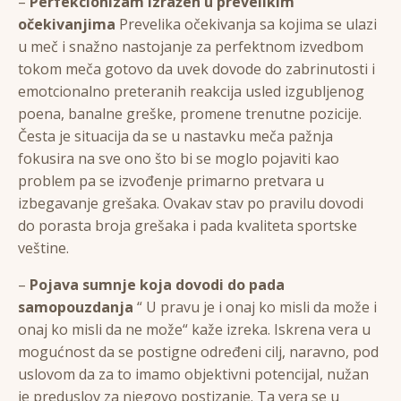
–
Perfekcionizam izražen u prevelikim
očekivanjima
Prevelika očekivanja sa kojima se ulazi
u meč i snažno nastojanje za perfektnom izvedbom
tokom meča gotovo da uvek dovode do zabrinutosti i
emotcionalno preteranih reakcija usled izgubljenog
poena, banalne greške, promene trenutne pozicije.
Česta je situacija da se u nastavku meča pažnja
fokusira na sve ono što bi se moglo pojaviti kao
problem pa se izvođenje primarno pretvara u
izbegavanje grešaka. Ovakav stav po pravilu dovodi
do porasta broja grešaka i pada kvaliteta sportske
veštine.
–
Pojava sumnje koja dovodi do pada
samopouzdanja
“ U pravu je i onaj ko misli da može i
onaj ko misli da ne može“ kaže izreka. Iskrena vera u
mogućnost da se postigne određeni cilj, naravno, pod
uslovom da za to imamo objektivni potencijal, nužan
je preduslov za njegovo postizanje. Ta vera se u