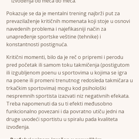
izvođenja od meča do meča.
Pokazuje se da je mentalni trening najbrži put za
prevazilaženje kritičnih momenata koji stoje u osnovi
navedenih problema i najefikasniji način za
unapređenje sportske veštine (tehnike) i
konstantnosti postignuća.
Kritični momenti, bilo da je reč o pripremi i perodu
pred početak ili samom toku takmičenja (postigutom
ili izgubljenom poenu u sportovima u kojima se igra
na poene ili promeni trenutnog redosleda takmičara u
trkačkim sportovima) mogu kod psihološki
nespremnih sportista izazvati niz negativnih efekata.
Treba napomenuti da su ti efekti međusobno
funkcionalno povezani i da povratno utiču jedni na
druge uvodeći sportistu u spiralu pada kvaliteta
izvođenja.