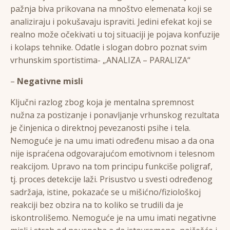
pažnja biva prikovana na mnoštvo elemenata koji se
analiziraju i pokušavaju ispraviti. Jedini efekat koji se
realno može očekivati u toj situaciji je pojava konfuzije
i kolaps tehnike. Odatle i slogan dobro poznat svim
vrhunskim sportistima- „ANALIZA – PARALIZA“
–
Negativne misli
Ključni razlog zbog koja je mentalna spremnost
nužna za postizanje i ponavljanje vrhunskog rezultata
je činjenica o direktnoj pevezanosti psihe i tela.
Nemoguće je na umu imati određenu misao a da ona
nije ispraćena odgovarajućom emotivnom i telesnom
reakcijom. Upravo na tom principu funkciše poligraf,
tj. proces detekcije laži. Prisustvo u svesti određenog
sadržaja, istine, pokazaće se u mišićno/fiziološkoj
reakciji bez obzira na to koliko se trudili da je
iskontrolišemo. Nemoguće je na umu imati negativne