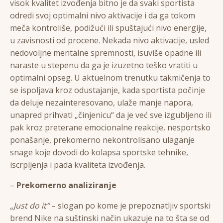
visok kvalitet izvođenja bitno je da svaki sportista
odredi svoj optimalni nivo aktivacije i da ga tokom
meča kontroliše, podižući ili spuštajući nivo energije,
u zavisnosti od procene. Nekada nivo aktivacije, usled
nedovoljne mentalne spremnosti, isuviše opadne ili
naraste u stepenu da ga je izuzetno teško vratiti u
optimalni opseg. U aktuelnom trenutku takmičenja to
se ispoljava kroz odustajanje, kada sportista počinje
da deluje nezainteresovano, ulaže manje napora,
unapred prihvati „činjenicu“ da je već sve izgubljeno ili
pak kroz preterane emocionalne reakcije, nesportsko
ponašanje, prekomerno nekontrolisano ulaganje
snage koje dovodi do kolapsa sportske tehnike,
iscrpljenja i pada kvaliteta izvođenja.
–
Prekomerno analiziranje
„Just do it“
– slogan po kome je prepoznatljiv sportski
brend Nike na suštinski način ukazuje na to šta se od