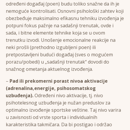
određeni događaj (poen) budu toliko snažne da ih je
nemoguće kontrolisati. Osnovni psihološki zahtev koji
obezbeđuje maksimalno efikasnu tehniku izvođenja je
potpuni fokus pažnje na sadašnji trenutak, ovde i
sada, i bitne elemente tehnike koja se u ovom
trenutku izvodi. Unošenje emocionalne reakcije na
neki prošli (prethodno izgubljeni poen) ili
pretpostavljeni budući događaj (sves o mogućem
porazu/pobedi) u „sadašnji trenutak“ dovodi do
snažnog ometanja aktuelnog izvođenja.
–
Pad ili prekomerni porast nivoa aktivacije
(adrenalina,energije, psihosomatskog
uzbuđenja).
Određeni nivo aktivacije, tj. nivo
psihotelesnog uzbuđenja je nužan preduslov za
optimalno izvođenje sportske veštine. Taj nivo varira
u zavisnosti od vrste sporta i individualnih
karakteristika takmičara. Da bi postigao i održao